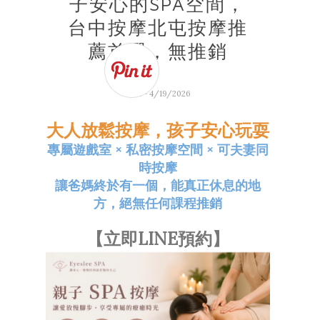
子安心的SPA空間，
台中按摩北屯按摩推
薦首選，無推銷
BY
L
- 4/19/2026
大人放鬆按摩，孩子安心玩耍
專屬遊戲室 × 私密按摩空間 × 可夫妻同
時按摩
讓爸媽終於有一個，能真正休息的地
方，絕無任何課程推銷
【立即LINE預約】